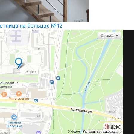
стница на больцах №12
Лестница н