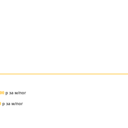
р за м/пог
00
р за м/пог
0
я