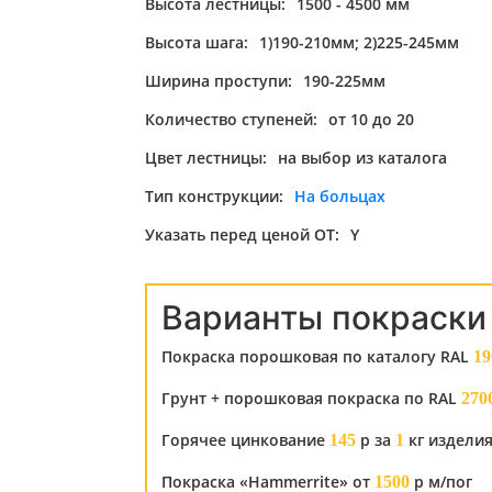
Высота лестницы:
1500 - 4500 мм
Высота шага:
1)190-210мм; 2)225-245мм
Ширина проступи:
190-225мм
Количество ступеней:
от 10 до 20
Цвет лестницы:
на выбор из каталога
Тип конструкции:
На больцах
Указать перед ценой ОТ:
Y
Варианты покраски
Покраска порошковая по каталогу RAL
19
Грунт + порошковая покраска по RAL
270
Горячее цинкование
р за
кг издели
145
1
Покраска «Hammerrite» от
р м/пог
1500