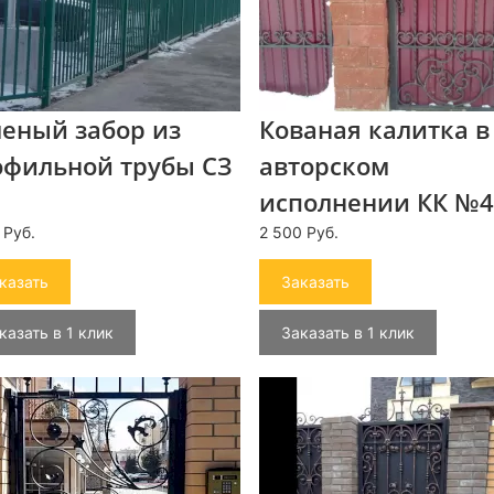
еный забор из
Кованая калитка в
офильной трубы СЗ
авторском
исполнении КК №4
 Руб.
2 500 Руб.
казать
Заказать
казать в 1 клик
Заказать в 1 клик