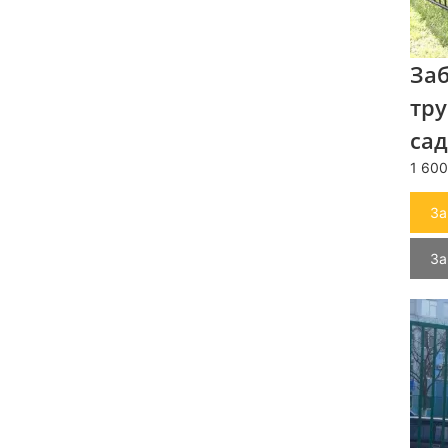
За
тр
сад
1 600
За
За