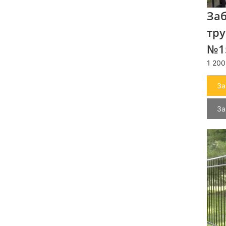
За
тру
№1
1 200
За
За