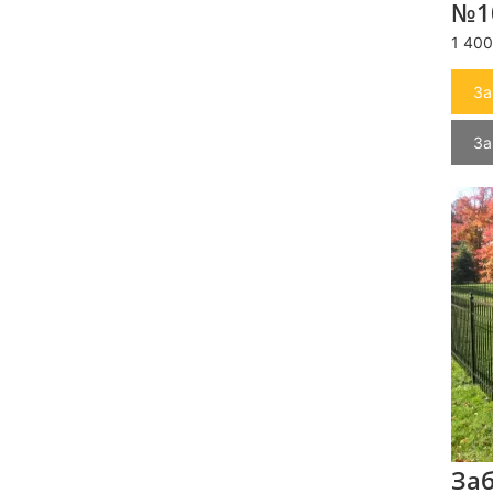
№1
1 400
За
За
За