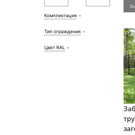
За
Комплектация
Тип ограждения
Цвет RAL
За
тру
заг