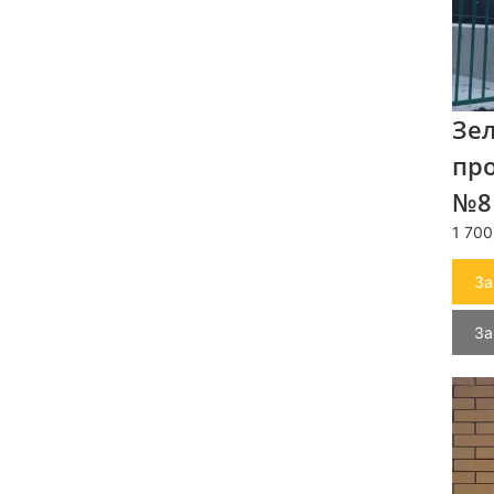
Зел
пр
№8
1 700
За
За