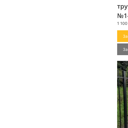
тру
№1
1 100
За
За