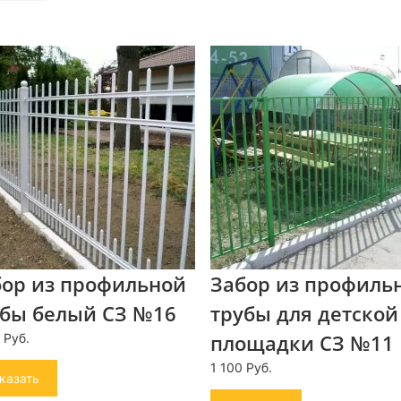
бор из профильной
Забор из профиль
убы белый СЗ №16
трубы для детской
площадки СЗ №11
 Руб.
1 100 Руб.
казать