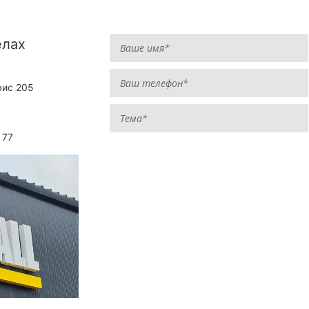
елах
фис 205
 77