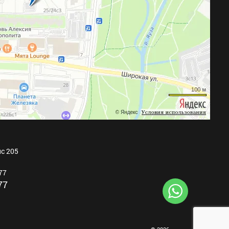
ис 205
77
77