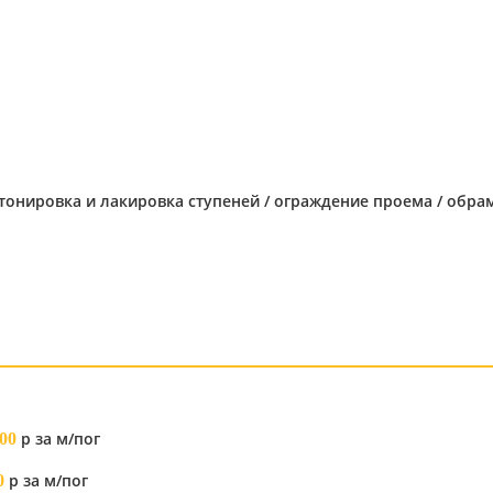
 тонировка и лакировка ступеней / ограждение проема / обр
р за м/пог
00
р за м/пог
0