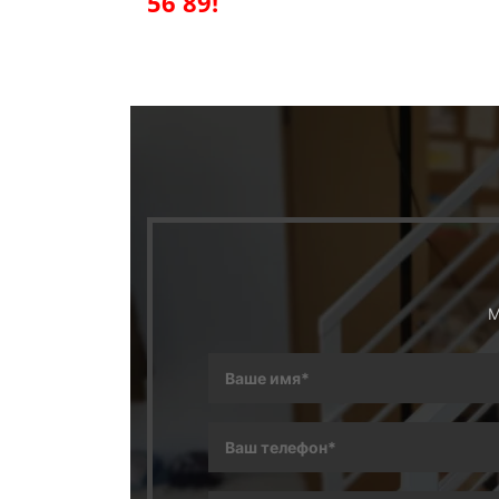
56 89!
М