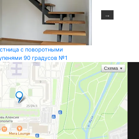
стница с поворотными
Двухмаршев
упенями 90 градусов №1
площадкой 