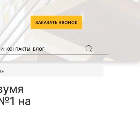
ЗАКАЗАТЬ ЗВОНОК
ИИ
КОНТАКТЫ
БЛОГ
таж
вумя
№1 на