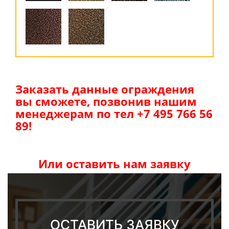
Заказать данные ограждения
вы сможете, позвонив нашим
менеджерам по тел +7 495 766 56
89!
Или оставить нам заявку
ОСТАВИТЬ ЗАЯВКУ