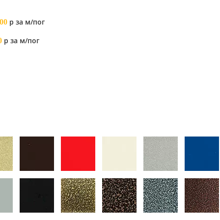
р за м/пог
00
р за м/пог
0
я