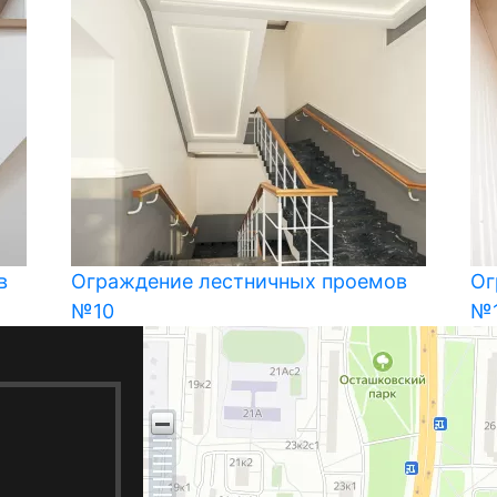
в
Ограждение лестничных проемов
Ог
№10
№