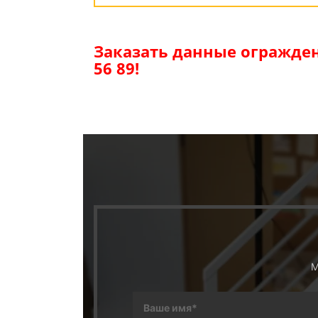
Заказать данные огражден
56 89!
М