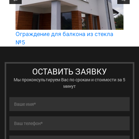
Ограждение для балкона из стекла
О
№5
ОСТАВИТЬ ЗАЯВКУ
Мы проконсультируем Вас по срокам и стоимости за 5
минут