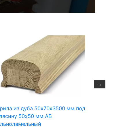
рила из дуба 50x70х3500 мм под
Перила из д
лясину 50x50 мм АБ
льноламельный