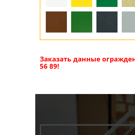
Заказать данные огражден
56 89!