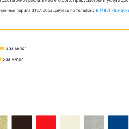
 достаточно прислать нам его фото. Предусмотрены услуги дос
ревянные перила 3187, обращайтесь по телефону
8 (495) 766-56-
р за м/пог
00
р за м/пог
0
я