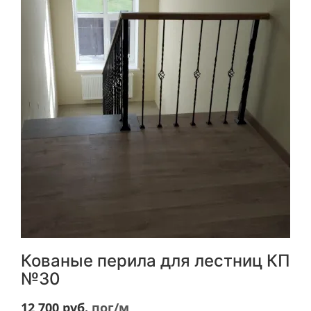
Кованые перила для лестниц КП
№30
12 700
руб.
пог/м