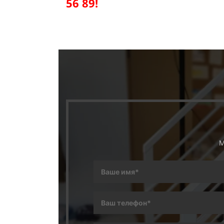
56 89!
М