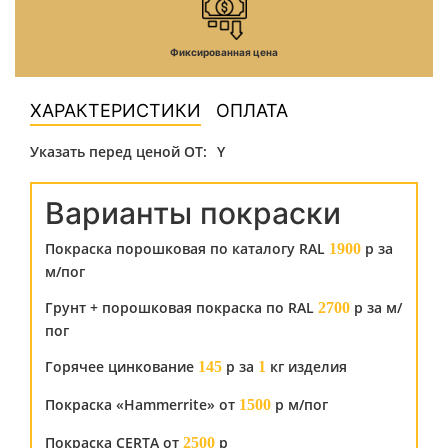
Фиксированная цена
ХАРАКТЕРИСТИКИ
ОПЛАТА
Указать перед ценой ОТ:
Y
Варианты покраски
Покраска порошковая по каталогу RAL
р за
1900
м/пог
Грунт + порошковая покраска по RAL
р за м/
2700
пог
Горячее цинкование
р за
кг изделия
145
1
Покраска «Hammerrite» от
р м/пог
1500
Покраска CERTA от
р
2500