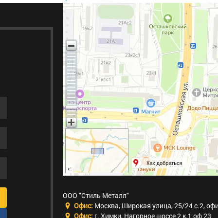
ООО "Стиль Металл"
Офис:
Москва
,
Широкая улица, 25/24 с.2, оф
Офис:
г. Химки
,
Нагорное шоссе 2 к.1 оф 23