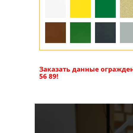
Заказать данные огражден
56 89!