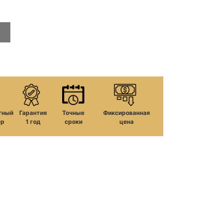
к
тный
Гарантия
Точные
Фиксированная
ер
1 год
сроки
цена