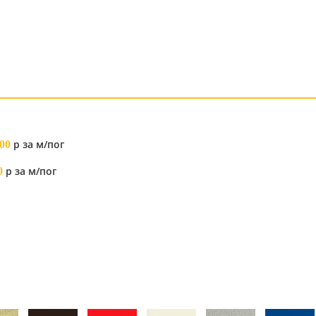
р за м/пог
00
р за м/пог
0
я