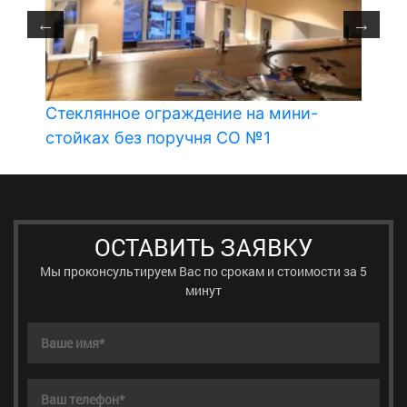
Стеклянное ограждение на мини-
С
стойках без поручня СО №1
ОСТАВИТЬ ЗАЯВКУ
Мы проконсультируем Вас по срокам и стоимости за 5
минут