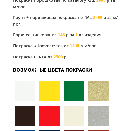
Покраска порошковая по каталогу RAL
р за
1900
м/пог
Грунт + порошковая покраска по RAL
р за м/
2700
пог
Горячее цинкование
р за
кг изделия
145
1
Покраска «Hammerrite» от
р м/пог
1500
Покраска CERTA от
р
2500
ВОЗМОЖНЫЕ ЦВЕТА ПОКРАСКИ