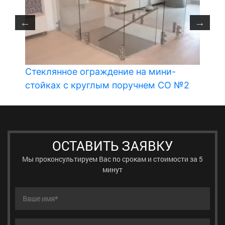
Стеклянное ограждение на мини-
С
стойках с круглым поручнем СО №2
ОСТАВИТЬ ЗАЯВКУ
Мы проконсультируем Вас по срокам и стоимости за 5
минут