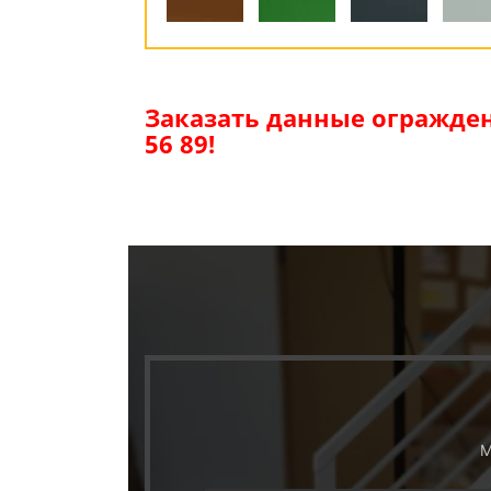
Заказать данные огражден
56 89!
М