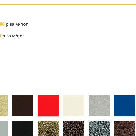
р за м/пог
00
р за м/пог
0
я