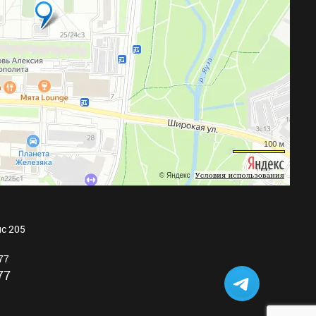
ис 205
77
77