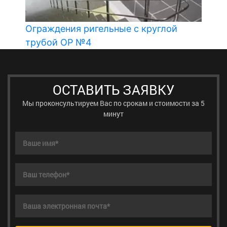
м
Ограждения ригельные с круглой
О
трубой ОР №4
ОСТАВИТЬ ЗАЯВКУ
Мы проконсультируем Вас по срокам и стоимости за 5
минут